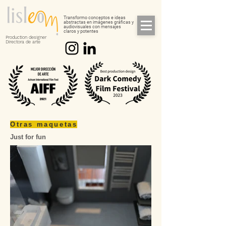
Transformo conceptos e ideas
abstractas en imágenes gráficas y
audiovisuales con mensajes
claros y potentes
Production designer
Directora de arte
Otras maquetas
Just for fun